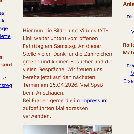
n
Anl
es
Die
ik
age
Hier nun die Bilder und Videos (YT-
V
ette
Link weiter unten) vom offenen
Rol
Fahrttag am Samstag. An dieser
Mate
Stelle vielen Dank für die Zahlreichen
n
großen und kleinen Besucher und die
rrand
Fah
vielen Gespräche. Wir freuen uns
M
bereits jetzt auf den nächsten
hse
Ersat
Termin am 25.04.2026. Viel Spaß
nsreg
beim Anschauen.
Bei Fragen gerne die im
Impressum
aufgeführten Mailadressen
verwenden.